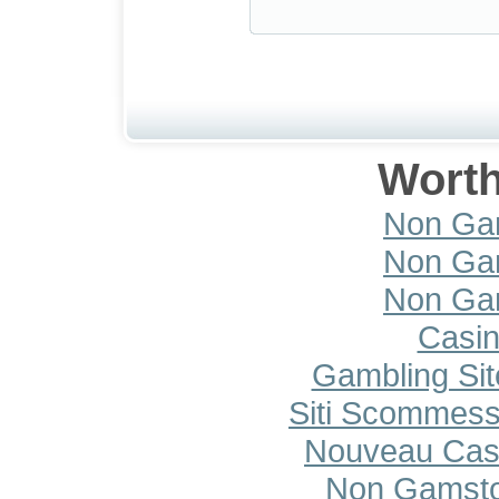
Worth
Non Ga
Non Ga
Non Ga
Casi
Gambling Si
Siti Scommess
Nouveau Casi
Non Gamsto